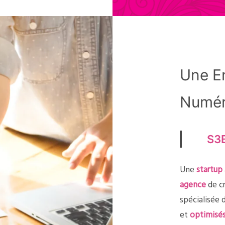
Une En
Numér
S3B
Une
startup
agence
de cr
spécialisée 
et
optimisé