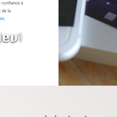
s confiance à
 de la
les
.