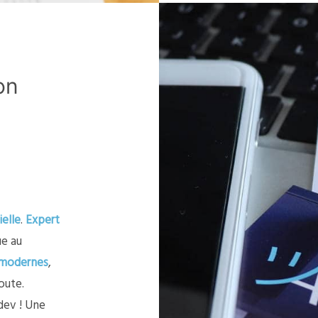
on
ielle
.
Expert
ue au
modernes
,
oute.
dev ! Une