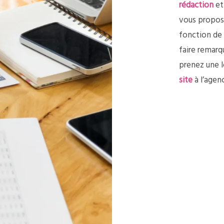
rédaction
et
vous propo
fonction de
faire remarqu
prenez une l
site
à l’agenc